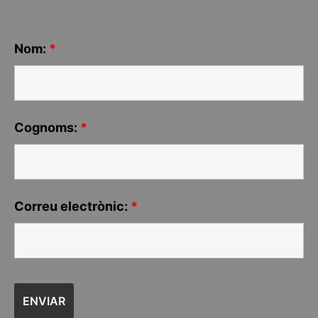
Nom:
*
Cognoms:
*
Correu electrònic:
*