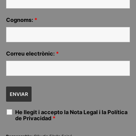
Cognoms:
*
Correu electrònic:
*
He llegit i accepto la
Nota Legal
i la
Política
de Privacidad
*