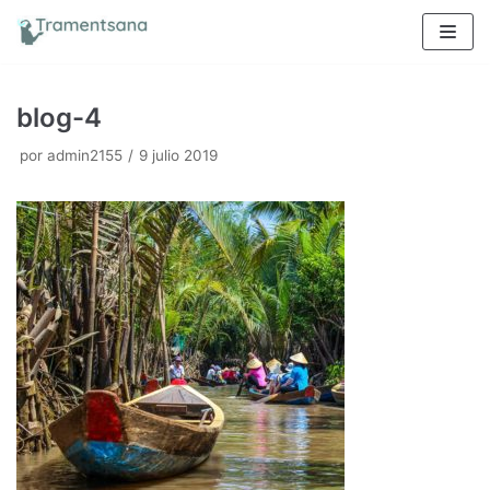
Saltar
al
contenido
blog-4
por
admin2155
9 julio 2019