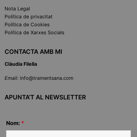
Nota Legal
Política de privacitat
Política de Cookies
Política de Xarxes Socials
CONTACTA AMB MI
Clàudia Filella
Email:
info@tramentsana.com
APUNTA’T AL NEWSLETTER
Nom:
*